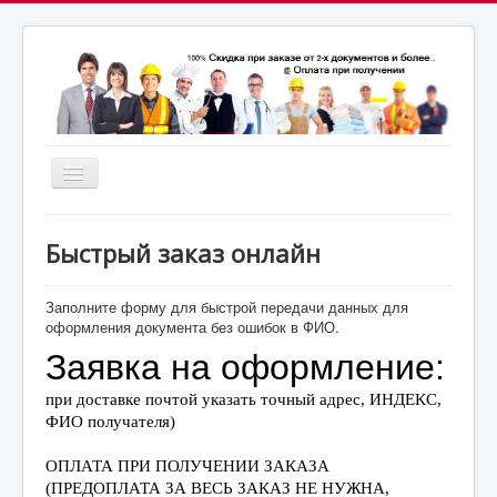
Включить/
выключить
почта:
навигацию
7164824@gmail.com
МСК: +7(952)287-53-
69
СПБ: +7(812)987-53-69
Быстрый заказ онлайн
Заполните форму для быстрой передачи данных для
оформления документа без ошибок в ФИО.