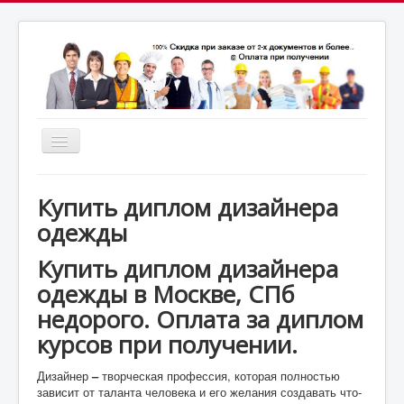
Включить/
выключить
почта:
навигацию
7164824@gmail.com
МСК: +7(952)287-53-
69
СПБ: +7(812)987-53-69
Купить диплом дизайнера
одежды
Купить диплом дизайнера
одежды в Москве, СПб
недорого. Оплата за диплом
курсов при получении.
Дизайнер
–
творческая профессия, которая полностью
зависит от таланта человека и его желания создавать что-