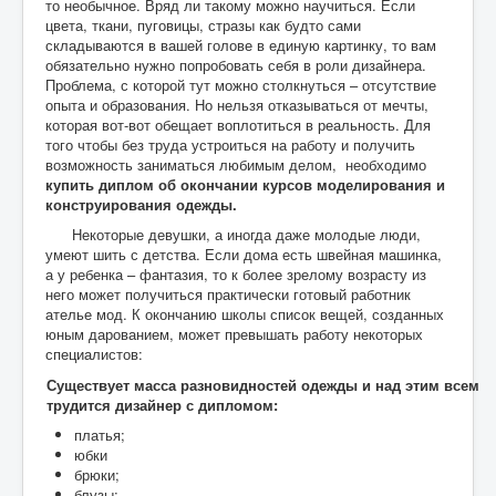
то необычное. Вряд ли такому можно научиться. Если
цвета, ткани, пуговицы, стразы как будто сами
складываются в вашей голове в единую картинку, то вам
обязательно нужно попробовать себя в роли дизайнера.
Проблема, с которой тут можно столкнуться – отсутствие
опыта и образования. Но нельзя отказываться от мечты,
которая вот-вот обещает воплотиться в реальность. Для
того чтобы без труда устроиться на работу и получить
возможность заниматься любимым делом, необходимо
купить диплом об окончании курсов моделирования и
конструирования одежды.
Некоторые девушки, а иногда даже молодые люди,
умеют шить с детства. Если дома есть швейная машинка,
а у ребенка – фантазия, то к более зрелому возрасту из
него может получиться практически готовый работник
ателье мод. К окончанию школы список вещей, созданных
юным дарованием, может превышать работу некоторых
специалистов:
Существует масса разновидностей одежды и над этим всем
трудится дизайнер с дипломом:
платья;
юбки
брюки;
блузы;