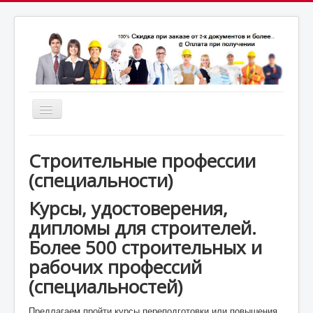
Включить/
выключить
почта:
навигацию
7164824@gmail.com
МСК: +7(952)287-53-
69
СПБ: +7(812)987-53-69
Строительные профессии
(специальности)
Курсы, удостоверения,
дипломы для строителей.
Более 500 строительных и
рабочих профессий
(специальностей)
Предлагаем пройти курсы переподготовки или повышения