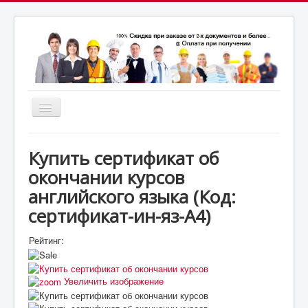
Включить/
выключить
почта:
навигацию
7164824@gmail.com
МСК: +7(952)287-53-
69
СПБ: +7(812)987-53-69
Купить сертификат об
окончании курсов
английского языка
(Код:
сертификат-ин-яз-А4
)
Рейтинг:
Увеличить изображение