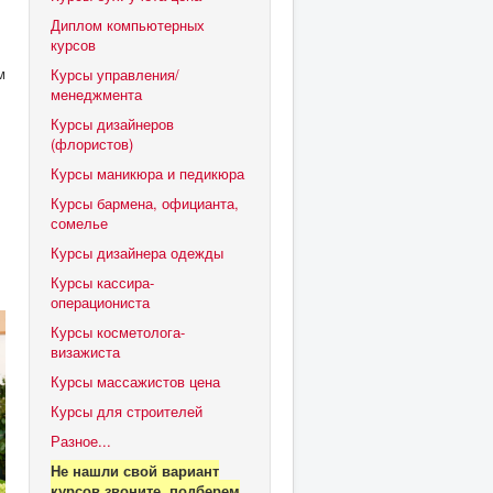
Диплом компьютерных
курсов
м
Курсы управления/
менеджмента
Курсы дизайнеров
(флористов)
Курсы маникюра и педикюра
Курсы бармена, официанта,
сомелье
Курсы дизайнера одежды
Курсы кассира-
операциониста
Курсы косметолога-
визажиста
Курсы массажистов цена
Курсы для строителей
Разное...
Не нашли свой вариант
курсов звоните, подберем