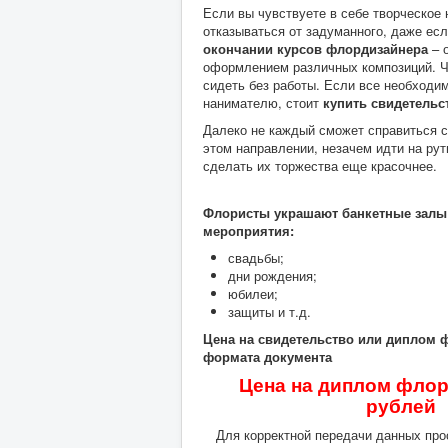
Если вы чувствуете в себе творческое 
отказываться от задуманного, даже ес
окончании курсов флордизайнера
– 
оформлением различных композиций. Ч
сидеть без работы. Если все необходи
нанимателю, стоит
купить свидетельс
Далеко не каждый сможет справиться с
этом направлении, незачем идти на ру
сделать их торжества еще красочнее.
Флористы украшают банкетные залы
мероприятия:
свадьбы;
дни рождения;
юбилеи;
защиты и т.д.
Цена на свидетельство
или диплом ф
формата документа
Цена на диплом флор
рублей
Для корректной передачи данных про