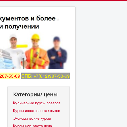
287-53-69
СПБ: +7(812)987-53-69
Категории/ цены
Кулинарные курсы поваров
Курсы иностранных языков
Экономические курсы
Курсы бух. учета цена