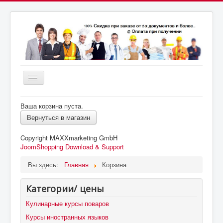
Включить/
выключить
почта:
навигацию
7164824@gmail.com
МСК: +7(952)287-53-
Ваша корзина пуста.
69
СПБ: +7(812)987-53-69
Вернуться в магазин
Copyright MAXXmarketing GmbH
JoomShopping Download & Support
Вы здесь:
Главная
Корзина
Категории/ цены
Кулинарные курсы поваров
Курсы иностранных языков