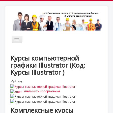
Включить/
выключить
почта:
навигацию
7164824@gmail.com
МСК: +7(952)287-53-
69
СПБ: +7(812)987-53-69
Курсы компьютерной
графики Illustrator
(Код:
Курсы Illustrator
)
Рейтинг:
Увеличить изображение
Комплексные курсы