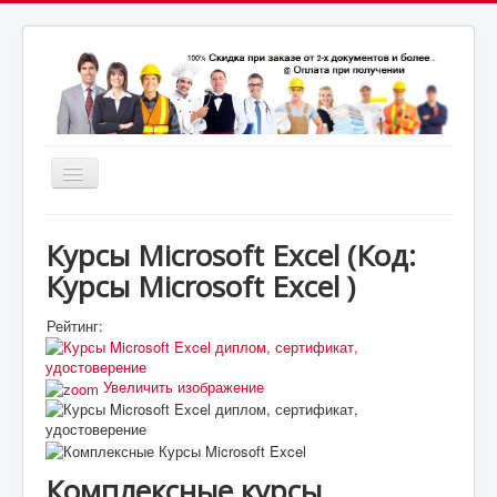
Включить/
выключить
почта:
навигацию
7164824@gmail.com
МСК: +7(952)287-53-
69
СПБ: +7(812)987-53-69
Курсы Microsoft Excel
(Код:
Курсы Microsoft Excel
)
Рейтинг:
Увеличить изображение
Комплексные курсы