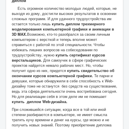
диплом
Есть огромное количество молодых людей, которые, не
выходя из дому, достигли высоких результатов в освоении
сложных программ. И для удачного трудоустройства им
остается только лишь
купить диплом трехмерного
моделирования
компьютерной графики и анимации в
3D MA
X
.
Возможно, кто-то разобрался за своим личным
компьютером с версткой и теперь вполне может
справиться с работой по этой специальности. Чтобы
избежать лишних вопросов на собеседовании по
трудоустройству, нужно
купить сертификат
курсов
верстальщиков.
Для самоучек в сфере графических
проектов найдется немало рабочих мест. Но, чтобы
получит одно из них, придется
купить свидетельство об
окончании курсов компьютерной графики.
Те парни и
девушки, которые обнаружили в себе способность к Web-
дизайну тоже не останутся без средств на существование,
ведь эта сфера деятельности очень востребована сегодня.
Но для реализации себя в этом деле им не помешает
купить диплом Web-дизайна.
При сложившейся ситуации, когда все в той или иной
степени разбираются в компьютере, не имеет смысла
тратить кучу времени и денег на курсы, где можно и не
получить новых знаний. Поэтому приобретение диплома