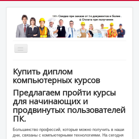
Включить/
выключить
почта:
навигацию
7164824@gmail.com
МСК: +7(952)287-53-
69
СПБ: +7(812)987-53-69
Купить диплом
компьютерных курсов
Предлагаем пройти курсы
для начинающих и
продвинутых пользователей
ПК.
Большинство профессий, которые можно получить в наши
дни, связаны с компьютерными технологиями. На сегодня