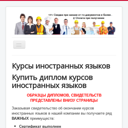
Включить/
выключить
почта:
навигацию
7164824@gmail.com
МСК: +7(952)287-53-
69
СПБ: +7(812)987-53-69
Курсы иностранных языков
Купить диплом курсов
иностранных языков
ОБРАЗЦЫ ДИПЛОМОВ, СВИДЕТЕЛЬСТВ
ПРЕДСТАВЛЕНЫ ВНИЗУ СТРАНИЦЫ
Заказывая свидетельство об окончании курсов
иностранных языков в нашей компании вы получаете ряд
ВАЖНЫХ
преимуществ:
Сертификат выполнен