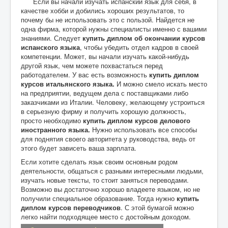
Если вы начали изучать испанский язык для себя, в
качестве хобби и добились хороших результатов, то
почему бы не использовать это с пользой. Найдется не
одна фирма, которой нужны специалисты именно с вашими
знаниями. Следует
купить диплом об окончании курсов
испанского языка
, чтобы убедить отдел кадров в своей
компетенции. Может, вы начали изучать какой-нибудь
другой язык, чем можете похвастаться перед
работодателем. У вас есть возможность
купить диплом
курсов итальянского языка.
И можно смело искать место
на предприятии, ведущем дела с поставщиками либо
заказчиками из Италии. Человеку, желающему устроиться
в серьезную фирму и получить хорошую должность,
просто необходимо
купить диплом курсов делового
иностранного языка.
Нужно использовать все способы
для поднятия своего авторитета у руководства, ведь от
этого будет зависеть ваша зарплата.
Если хотите сделать язык своим основным родом
деятельности, общаться с разными интересными людьми,
изучать новые тексты, то стоит заняться переводами.
Возможно вы достаточно хорошо владеете языком, но не
получили специальное образование. Тогда нужно
купить
диплом курсов переводчиков
. С этой бумагой можно
легко найти подходящее место с достойным доходом.