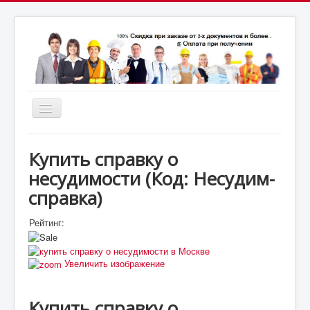
Включить/
выключить
почта:
навигацию
7164824@gmail.com
МСК: +7(952)287-53-
69
СПБ: +7(812)987-53-69
Купить справку о
несудимости
(Код:
Несудим-
справка
)
Рейтинг:
Увеличить изображение
Купить справку о