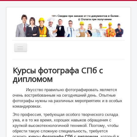
Включить/
выключить
почта:
навигацию
7164824@gmail.com
МСК: +7(952)287-53-
69
СПБ: +7(812)987-53-69
Курсы фотографа СПб с
дипломом
Икусство правильно фотографировать является
очень востребованным на сегодняшний день. Опытные
фотографы нужны на различных мероприятиях и в особых
командировках.
Это профессия, требующая особого творческого склада
ума, и в то же время, хороших навыков обращения с
хрупкой высокотехнологичной техникой. Поэтому, чтобы
обрести такую сложную специальность, требуется
освоить
курсы фотографа СПб с дипломом
, который в