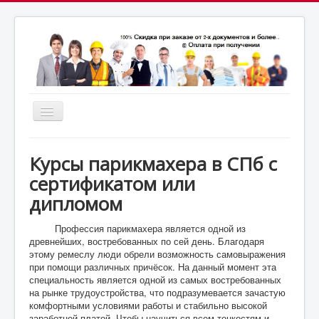
Включить/
выключить
почта:
навигацию
7164824@gmail.com
МСК: +7(952)287-53-
69
СПБ: +7(812)987-53-69
Курсы парикмахера в СПб с
сертификатом или
дипломом
Профессия парикмахера является одной из
древнейших, востребованных по сей день. Благодаря
этому ремеслу люди обрели возможность самовыражения
при помощи различных причёсок. На данный момент эта
специальность является одной из самых востребованных
на рынке трудоустройства, что подразумевается зачастую
комфортными условиями работы и стабильно высокой
заработной платой. Чтобы научиться всем тонкостям и