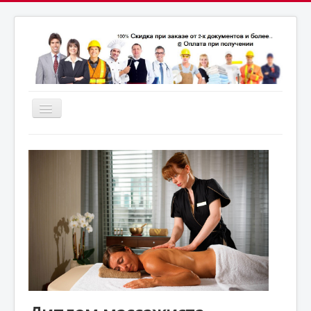
Включить/
выключить
почта:
навигацию
7164824@gmail.com
МСК: +7(952)287-53-
69
СПБ: +7(812)987-53-69