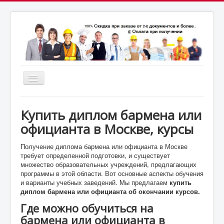
Включить/
выключить
почта:
навигацию
7164824@gmail.com
МСК: +7(952)287-53-
69
СПБ: +7(812)987-53-69
Купить диплом бармена или
официанта в Москве, курсы
Получение диплома бармена или официанта в Москве
требует определенной подготовки, и существует
множество образовательных учреждений, предлагающих
программы в этой области. Вот основные аспекты обучения
и варианты учебных заведений. Мы предлагаем
купить
диплом бармена или официанта об окончании курсов.
Где можно обучиться на
бармена или официанта в