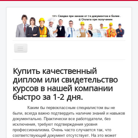
Включить/
выключить
почта:
навигацию
7164824@gmail.com
МСК: +7(952)287-53-
69
СПБ: +7(812)987-53-69
Купить качественный
диплом или свидетельство
курсов в нашей компании
быстро за 1-2 дня.
Каким бы первоклассным специалистом вы не
были, всегда важно подтвердить наличие знаний и навыков
документально. Практически все работодатели, без
исключения, требуют подтверждения уровня
профессионализма. Очень часто случается так, что
соответствующий документ отсутствует. На это может