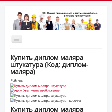
Включить/
выключить
почта:
навигацию
7164824@gmail.com
МСК: +7(952)287-53-
69
СПБ: +7(812)987-53-69
Купить диплом маляра
штукатура
(Код:
диплом-
маляра
)
Рейтинг:
Увеличить изображение
Купить диплом маляра