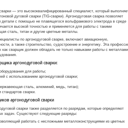
 сварки — это высококвалифицированный специалист, который выполняе
оновой дуговой сварки (TIG-сварки). Аргонодуговая сварка позволяет
и детали с помощью не плавящегося вольфрамового электрода в среде
тличается высокой точностью и применяется для работы с такими
ая сталь, титан и другие цветные металлы.
пециалисты по аргонодуговой сварке, включают авиационную,
сти, а также строительство, судостроение и энергетику. Эта професси
ак как сварщик должен обладать не только навыками работы с металлами
удования.
рщика аргонодуговой сварки:
 оборудования для работы;
ей с использованием аргонодуговой сварки;
ержавеющая сталь, алюминий, медь, титан);
 стандартов сварки.
иков аргонодуговой сварки
дуговой сварки также разделяется по разрядам, которые определяют
ых задач. Существуют следующие разряды:
зволяющий работать с несложными металлоконструкциями из цветных