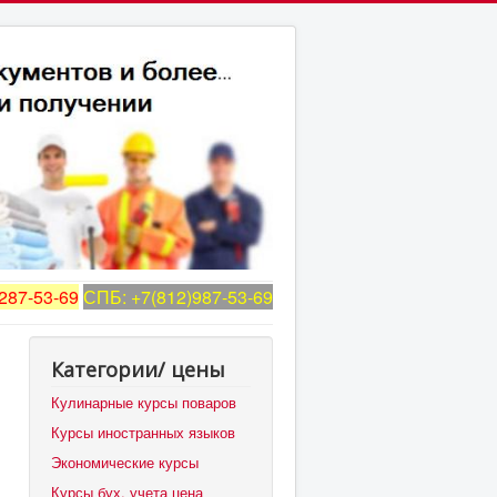
287-53-69
СПБ: +7(812)987-53-69
Категории/ цены
Кулинарные курсы поваров
Курсы иностранных языков
Экономические курсы
Курсы бух. учета цена