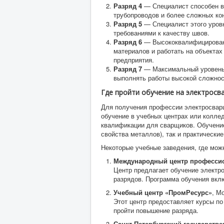
Разряд 4
— Специалист способен вы
трубопроводов и более сложных ко
Разряд 5
— Специалист этого уров
требованиями к качеству швов.
Разряд 6
— Высококвалифицированн
материалов и работать на объектах
предприятия.
Разряд 7
— Максимальный уровень 
выполнять работы высокой сложност
Где пройти обучение на электросв
Для получения профессии электросвар
обучение в учебных центрах или колле
квалификации для сварщиков. Обучение
свойства металлов), так и практические
Некоторые учебные заведения, где мож
Международный центр профессио
Центр предлагает обучение электр
разрядов. Программа обучения вклю
Учебный центр «ПромРесурс»
, М
Этот центр предоставляет курсы по
пройти повышение разряда.
Санкт-Петербургский государств