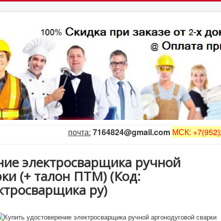
почта:
7164824@gmail.com
МСК: +7(952)
ние электросварщика ручной
рки (+ талон ПТМ)
(Код:
ктросварщика ру
)