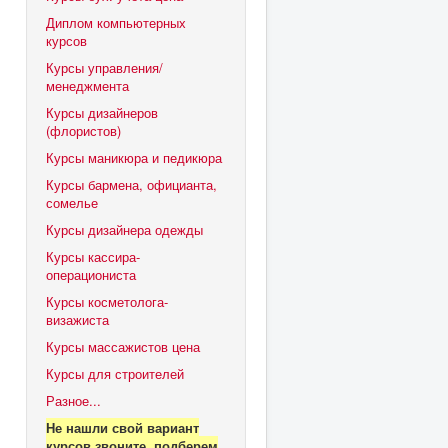
Диплом компьютерных
курсов
Курсы управления/
менеджмента
Курсы дизайнеров
(флористов)
Курсы маникюра и педикюра
Курсы бармена, официанта,
сомелье
Курсы дизайнера одежды
Курсы кассира-
операциониста
Курсы косметолога-
визажиста
Курсы массажистов цена
Курсы для строителей
Разное...
Не нашли свой вариант
курсов звоните, подберем