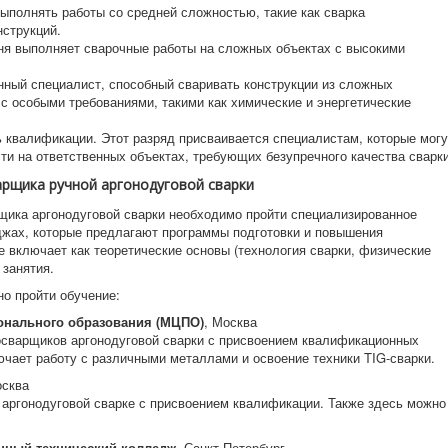
полнять работы со средней сложностью, такие как сварка
нструкций.
ня выполняет сварочные работы на сложных объектах с высокими
ый специалист, способный сваривать конструкции из сложных
 с особыми требованиями, такими как химические и энергетические
квалификации. Этот разряд присваивается специалистам, которые могу
и на ответственных объектах, требующих безупречного качества сварки
арщика ручной аргонодуговой сварки
щика аргонодуговой сварки необходимо пройти специализированное
джах, которые предлагают программы подготовки и повышения
 включает как теоретические основы (технология сварки, физические
 занятия.
но пройти обучение:
нального образования (МЦПО)
, Москва
осварщиков аргонодуговой сварки с присвоением квалификационных
чает работу с различными металлами и освоение техники TIG-сварки.
осква
 аргонодуговой сварке с присвоением квалификации. Также здесь можно
енный технический колледж
, Санкт-Петербург