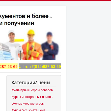
287-53-69
СПБ: +7(812)987-53-69
Категории/ цены
Кулинарные курсы поваров
Курсы иностранных языков
Экономические курсы
Курсы бух. учета цена