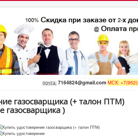
почта:
7164824@gmail.com
МСК: +7(952)
ние газосварщика (+ талон ПТМ)
е газосварщика
)