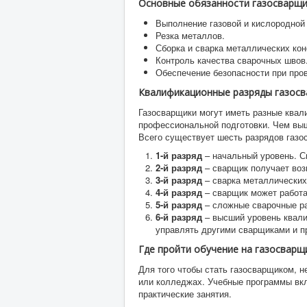
Основные обязанности газосварщи
Выполнение газовой и кислородной
Резка металлов.
Сборка и сварка металлических кон
Контроль качества сварочных швов
Обеспечение безопасности при про
Квалификационные разряды газос
Газосварщики могут иметь разные квал
профессиональной подготовки. Чем выш
Всего существует шесть разрядов газо
1-й разряд
– начальный уровень. С
2-й разряд
– сварщик получает воз
3-й разряд
– сварка металлических
4-й разряд
– сварщик может работа
5-й разряд
– сложные сварочные ра
6-й разряд
– высший уровень квали
управлять другими сварщиками и пр
Где пройти обучение на газосварщ
Для того чтобы стать газосварщиком, н
или колледжах. Учебные программы вкл
практические занятия.