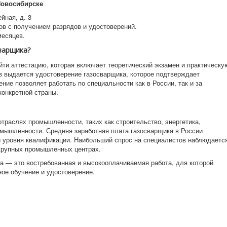
Новосибирске
йная, д. 3
в с получением разрядов и удостоверений.
месяцев.
варщика?
йти аттестацию, которая включает теоретический экзамен и практическу
в выдается удостоверение газосварщика, которое подтверждает
ние позволяет работать по специальности как в России, так и за
конкретной страны.
траслях промышленности, таких как строительство, энергетика,
мышленности. Средняя заработная плата газосварщика в России
 и уровня квалификации. Наибольший спрос на специалистов наблюдаетс
 крупных промышленных центрах.
а — это востребованная и высокооплачиваемая работа, для которой
ое обучение и удостоверение.