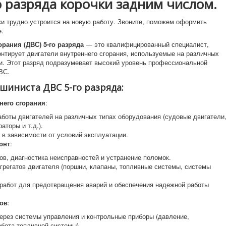
 разряда корочки задним числом.
ки трудно устроится на новую работу. Звоните, поможем оформить
е.
рания (ДВС) 5-го разряда
— это квалифицированный специалист,
онтирует двигатели внутреннего сгорания, используемые на различных
и. Этот разряд подразумевает высокий уровень профессиональной
ВС.
иниста ДВС 5-го разряда:
него сгорания
:
работы двигателей на различных типах оборудования (судовые двигатели
аторы и т.д.).
 в зависимости от условий эксплуатации.
онт
:
в, диагностика неисправностей и устранение поломок.
агрегатов двигателя (поршни, клапаны, топливные системы, системы
работ для предотвращения аварий и обеспечения надежной работы
ров
:
ерез системы управления и контрольные приборы (давление,
абота топливной системы).