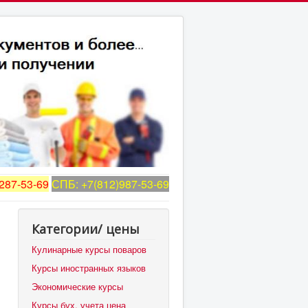
287-53-69
СПБ: +7(812)987-53-69
Категории/ цены
Кулинарные курсы поваров
Курсы иностранных языков
Экономические курсы
Курсы бух. учета цена