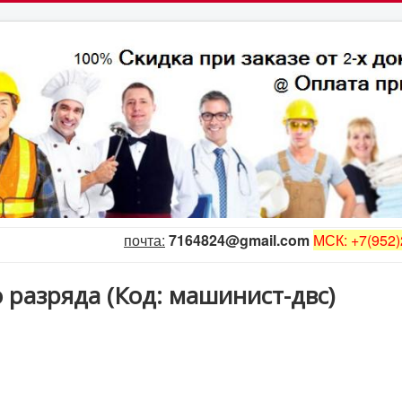
почта:
7164824@gmail.com
МСК: +7(952)
о разряда
(Код:
машинист-двс
)