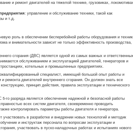
вание и ремонт двигателей на тяжелой технике, грузовиках, локомотива
предприятия
: управление и обслуживание техники, такой как
ы и т.д.
чевую роль в обеспечении бесперебойной работы оборудования и техник
изма и внимательности зависит не только эффективность производства,
ннего сгорания (ДВС) является одной из самых важных и ответственны
нимаются обслуживанием и эксплуатацией двигателей, генераторов и
ктростанциях, котельных и промышленных предприятиях.
ококвалифицированный специалист, имеющий большой опыт работы и
и и ремонта двигателей внутреннего сгорания. Он должен знать все
 конструкцию, принцип действия, правила эксплуатации и технического
 5-го разряда является обеспечение надежной и безопасной работы
справностью всех систем двигателя, своевременно проводить
также контролировать параметры работы двигателя и генератора.
 участвовать в разработке и внедрении новых технологий и методик
 обучение и инструктаж персонала по вопросам эксплуатации и
горания, участвовать в пуско-наладочных работах и испытаниях нового