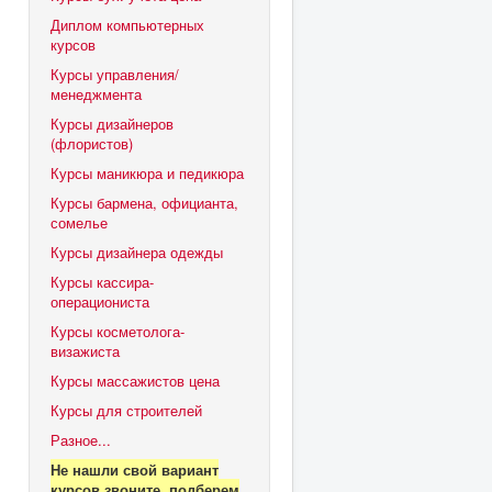
Диплом компьютерных
курсов
Курсы управления/
менеджмента
Курсы дизайнеров
(флористов)
Курсы маникюра и педикюра
Курсы бармена, официанта,
сомелье
Курсы дизайнера одежды
,
Курсы кассира-
операциониста
Курсы косметолога-
визажиста
Курсы массажистов цена
Курсы для строителей
Разное...
Не нашли свой вариант
курсов звоните, подберем