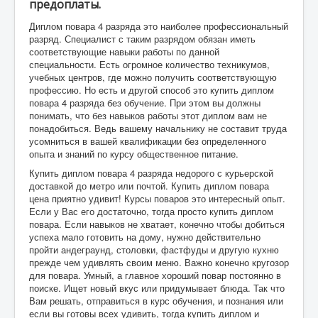
предоплаты.
Диплом повара 4 разряда это наиболее профессиональный
разряд. Специалист с таким разрядом обязан иметь
соответствующие навыки работы по данной
специальности. Есть огромное количество техникумов,
учебных центров, где можно получить соответствующую
профессию. Но есть и другой способ это купить диплом
повара 4 разряда без обучение. При этом вы должны
понимать, что без навыков работы этот диплом вам не
понадобиться. Ведь вашему начальнику не составит труда
усомниться в вашей квалификации без определенного
опыта и знаний по курсу общественное питание.
Купить диплом повара 4 разряда недорого с курьерской
доставкой до метро или почтой. Купить диплом повара
цена приятно удивит! Курсы поваров это интересный опыт.
Если у Вас его достаточно, тогда просто купить диплом
повара. Если навыков не хватает, конечно чтобы добиться
успеха мало готовить на дому, нужно действительно
пройти андеграунд, столовки, фастфуды и другую кухню
прежде чем удивлять своим меню. Важно конечно кругозор
для повара. Умный, а главное хороший повар постоянно в
поиске. Ищет новый вкус или придумывает блюда. Так что
Вам решать, отправиться в курс обучения, и познания или
если вы готовы всех удивить, тогда купить диплом и