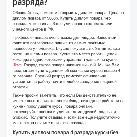
разряда?
Обращайтесь, поможем оформить диплом повара. Цена на
диплом повара от 5000р. Купить диплом повара 4-го
разряда можно из любого кулинарного колледжа или
учебного центра в РФ.
Профессия повара очень важна для людей. Известный
факт что потребление пищи 1 из самых любимых
процессов у человека. Вкусно покушать любят ни только
гости, но и сами повара. Кухня это место работы целой
команды людей, которыми управляет главный по кухне -
Шэф
. Разряд такого повара наивысший - 6-й. Мы же Вам
предлагаем купить диплом об окончании курсов повара 4-
го разряда. Средний разряд поможет официально
устроится на работу почти в любое заведение пищевой
отрасли.
Также просим заметить, что если Вы действительно не
имеете опыт в приготовлении блюд, никогда не работали на
кухне - прослушайте курсы повара онлайн,
потренеруйте навыки и удивите дома друзей, родных и
близких. Получите отзывы, и если все еще недостаточно
мастерства начните с низшего разряда.
Купить диплом повара 4 разряда курсы без