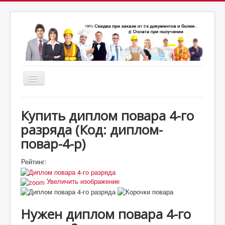
Включить/
выключить
почта:
навигацию
7164824@gmail.com
МСК: +7(952)287-53-
69
СПБ: +7(812)987-53-69
Купить диплом повара 4-го
разряда
(Код:
диплом-
повар-4-р
)
Рейтинг:
Увеличить изображение
Нужен диплом повара 4-го