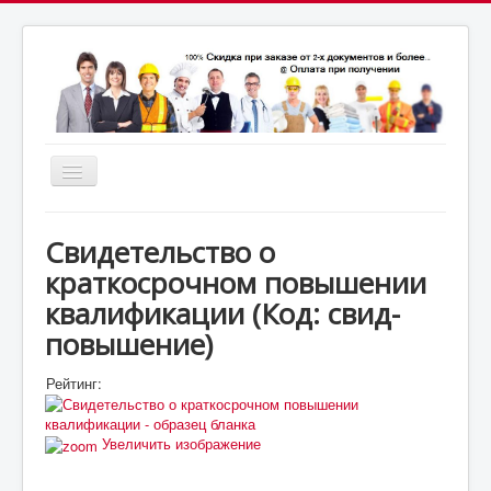
Включить/
выключить
почта:
навигацию
7164824@gmail.com
МСК: +7(952)287-53-
69
СПБ: +7(812)987-53-69
Свидетельство о
краткосрочном повышении
квалификации
(Код:
свид-
повышение
)
Рейтинг:
Увеличить изображение