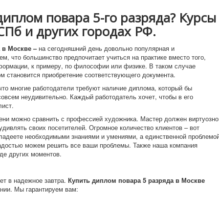
диплом повара 5-го разряда? Курсы
СПб и других городах РФ.
 в Москве –
на сегодняшний день довольно популярная и
тем, что большинство предпочитает учиться на практике вместо того,
ормации, к примеру, по философии или физике. В таком случае
м становится приобретение соответствующего документа.
 что многие работодатели требуют наличие диплома, который бы
совсем неудивительно. Каждый работодатель хочет, чтобы в его
лист.
можно сравнить с профессией художника. Мастер должен виртуозно
удивлять своих посетителей. Огромное количество клиентов – вот
ладеете необходимыми знаниями и умениями, а единственной проблемо
радостью можем решить все ваши проблемы. Также наша компания
де других моментов.
 в надежное завтра.
Купить диплом повара 5 разряда в Москве
нии. Мы гарантируем вам: