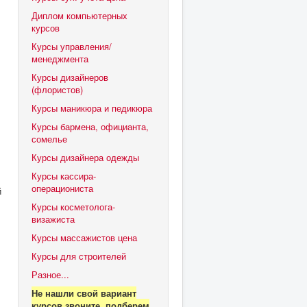
Диплом компьютерных
курсов
Курсы управления/
менеджмента
Курсы дизайнеров
(флористов)
Курсы маникюра и педикюра
Курсы бармена, официанта,
сомелье
Курсы дизайнера одежды
Курсы кассира-
операциониста
й
Курсы косметолога-
визажиста
Курсы массажистов цена
Курсы для строителей
Разное...
Не нашли свой вариант
курсов звоните, подберем