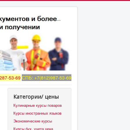
287-53-69
СПБ: +7(812)987-53-69
Категории/ цены
Кулинарные курсы поваров
Курсы иностранных языков
Экономические курсы
Курсы бух. учета цена