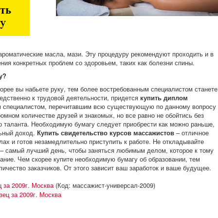
роматические масла, мази. Эту процедуру рекомендуют проходить и в
ния конкретных проблем со здоровьем, таких как болезни спины.
у?
корее вы набьете руку, тем более востребованным специалистом станете
редственно к трудовой деятельности, придется
купить диплом
м специалистом, перечитавшим всю существующую по данному вопросу
омном количестве друзей и знакомых, но все равно не обойтись без
 таланта. Необходимую бумагу следует приобрести как можно раньше,
льный доход.
Купить свидетельство курсов массажистов
– отличное
илах и готов незамедлительно приступить к работе. Не откладывайте
я – самый лучший день, чтобы заняться любимым делом, которое к тому
ание. Чем скорее купите необходимую бумагу об образовании, тем
личество заказчиков. От этого зависит ваш заработок и ваше будущее.
 за 2009г. Москва
(Код:
массажист-универсал-2009
)