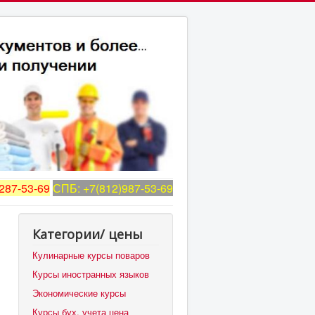
287-53-69
СПБ: +7(812)987-53-69
Категории/ цены
Кулинарные курсы поваров
Курсы иностранных языков
Экономические курсы
Курсы бух. учета цена