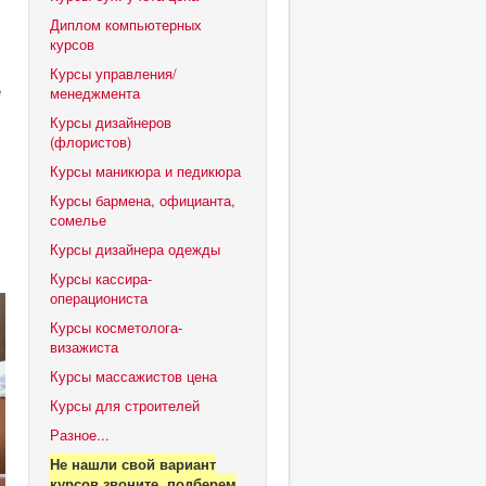
Диплом компьютерных
курсов
Курсы управления/
е
менеджмента
Курсы дизайнеров
(флористов)
Курсы маникюра и педикюра
Курсы бармена, официанта,
сомелье
Курсы дизайнера одежды
Курсы кассира-
операциониста
Курсы косметолога-
визажиста
Курсы массажистов цена
Курсы для строителей
Разное...
Не нашли свой вариант
курсов звоните, подберем