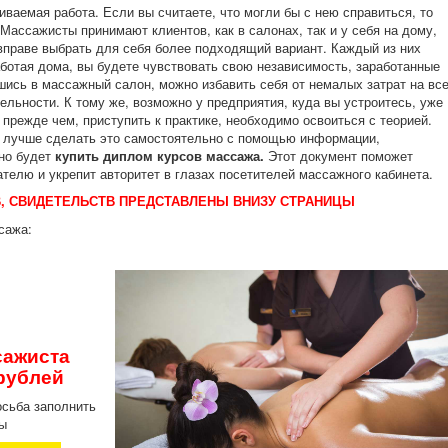
ваемая работа. Если вы считаете, что могли бы с нею справиться, то
Массажисты принимают клиентов, как в салонах, так и у себя на дому,
 вправе выбрать для себя более подходящий вариант. Каждый из них
ботая дома, вы будете чувствовать свою независимость, заработанные
шись в массажный салон, можно избавить себя от немалых затрат на вс
льности. К тому же, возможно у предприятия, куда вы устроитесь, уже
 прежде чем, приступить к практике, необходимо освоиться с теорией.
г, лучше сделать это самостоятельно с помощью информации,
жно будет
купить диплом
курсов массажа.
Этот документ поможет
телю и укрепит авторитет в глазах посетителей массажного кабинета.
, СВИДЕТЕЛЬСТВ ПРЕДСТАВЛЕНЫ ВНИЗУ СТРАНИЦЫ
сажа:
сажиста
 рублей
осьба заполнить
ы