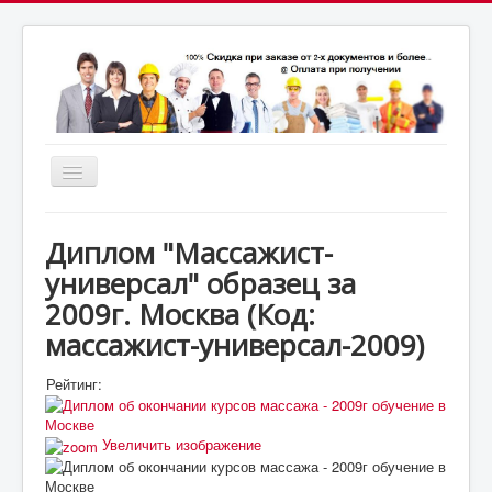
Включить/
выключить
почта:
навигацию
7164824@gmail.com
МСК: +7(952)287-53-
69
СПБ: +7(812)987-53-69
Диплом "Массажист-
универсал" образец за
2009г. Москва
(Код:
массажист-универсал-2009
)
Рейтинг:
Увеличить изображение