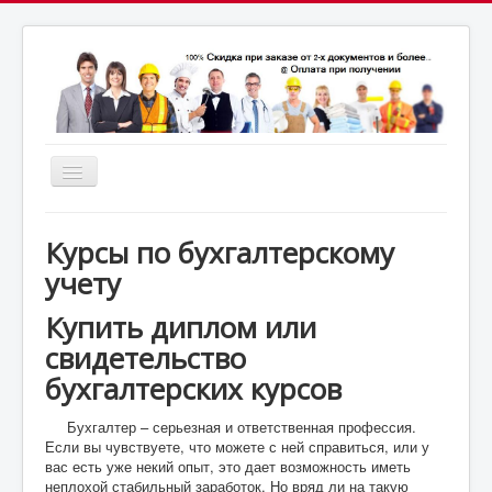
Включить/
выключить
почта:
навигацию
7164824@gmail.com
МСК: +7(952)287-53-
69
СПБ: +7(812)987-53-69
Курсы по бухгалтерскому
учету
Купить диплом или
свидетельство
бухгалтерских курсов
Бухгалтер – серьезная и ответственная профессия.
Если вы чувствуете, что можете с ней справиться, или у
вас есть уже некий опыт, это дает возможность иметь
неплохой стабильный заработок. Но вряд ли на такую