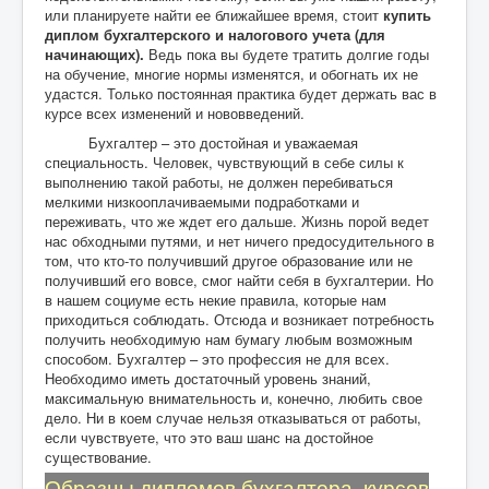
или планируете найти ее ближайшее время, стоит
купить
диплом
бухгалтерского и налогового учета (для
начинающих).
Ведь пока вы будете тратить долгие годы
на обучение, многие нормы изменятся, и обогнать их не
удастся. Только постоянная практика будет держать вас в
курсе всех изменений и нововведений.
Бухгалтер – это достойная и уважаемая
специальность. Человек, чувствующий в себе силы к
выполнению такой работы, не должен перебиваться
мелкими низкооплачиваемыми подработками и
переживать, что же ждет его дальше. Жизнь порой ведет
нас обходными путями, и нет ничего предосудительного в
том, что кто-то получивший другое образование или не
получивший его вовсе, смог найти себя в бухгалтерии. Но
в нашем социуме есть некие правила, которые нам
приходиться соблюдать. Отсюда и возникает потребность
получить необходимую нам бумагу любым возможным
способом. Бухгалтер – это профессия не для всех.
Необходимо иметь достаточный уровень знаний,
максимальную внимательность и, конечно, любить свое
дело. Ни в коем случае нельзя отказываться от работы,
если чувствуете, что это ваш шанс на достойное
существование.
Образцы дипломов бухгалтера, курсов