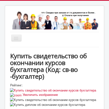
Включить/
выключить
почта:
навигацию
7164824@gmail.com
МСК: +7(952)287-53-
69
СПБ: +7(812)987-53-69
Купить свидетельство об
окончании курсов
бухгалтера
(Код:
св-во
-бухгалтер
)
Рейтинг:
Увеличить изображение