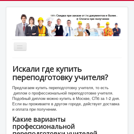
Включить/
выключить
почта:
навигацию
7164824@gmail.com
МСК: +7(952)287-53-
69
СПБ: +7(812)987-53-69
Искали где купить
переподготовку учителя?
Предлагаем купить переподготовку учителя, то есть
диплом о профессиональной переподготовке учителя.
Подобный диплом можно купить в Москве, СПб за 1-2 дня.
Если вы проживаете в другом городе, действует доставка
и оплата при получении.
Какие варианты
профессиональной
переподготовки учителей