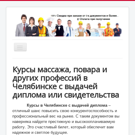
Включить/
выключить
почта:
навигацию
7164824@gmail.com
МСК: +7(952)287-53-
69
СПБ: +7(812)987-53-69
Курсы массажа, повара и
других профессий в
Челябинске с выдачей
диплома или свидетельства
Курсы в Челябинске с выдачей диплома
–
отличный шанс повысить свою конкурентоспособность и
профессиональный вес на рынке. С таким документом вы
наверняка найдете престижную и высокооплачиваемую
работу. Это счастливый билет, который обеспечит вам
надежное и светлое будущее.