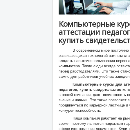
Компьютерные кур
аттестации педаго
купить свидетельс
В современном мире постоянно м
развивающихся технологий важным ста
владеть навыками пользования персон
компьютера. Такие люди всегда остают
перед работодателями. Это также стан
важно для работников учебных заведен
Компьютерные курсы для атт
педагогов, купить свидетельство
кото
в нашей компании, дают возможность п
знания и навыки. Это также позволяет 
продвинуться по карьерной лестнице и
конкурентоспособность.
Наша компания работает на рынк
время, поэтому является надежным па
сфере изготовления документов. Купит