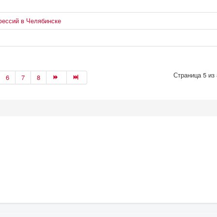
фессий в Челябинске
Страница 5 из 
6
7
8