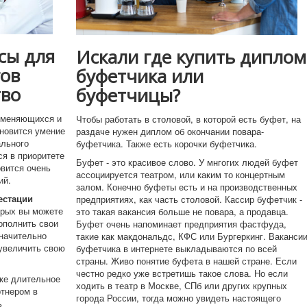
сы для
Искали где купить диплом
гов
буфетчика или
тво
буфетчицы?
еняющихся и
Чтобы работать в столовой, в которой есть буфет, на
новится умение
раздаче нужен диплом об окончании повара-
ального
буфетчика. Также есть корочки буфетчика.
ся в приоритете
Буфет - это красивое слово. У мнгогих людей буфет
овится очень
ассоциируется театром, или каким то концертным
ий.
залом. Конечно буфеты есть и на производственных
естации
предприятиях, как часть столовой. Кассир буфетчик -
рых вы можете
это такая вакансия больше не повара, а продавца.
ополнить свои
Буфет очень напоминает предприятия фастфуда,
значительно
такие как макдональдс, КФС или Бургеркинг. Ваканси
 увеличить свою
буфетчика в интернете выкладываются по всей
страны. Живо понятие буфета в нашей стране. Если
честно редко уже встретишь такое слова. Но если
е длительное
ходить в театр в Москве, СПб или других крупных
ртнером в
города России, тогда можно увидеть настоящего
ь