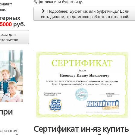
буфетчика или буфетчицу.
 значит
зни.
Подробнее: Буфетчик или буфетчица? Если
есть диплом, тогда можно работать в столовой.
терных
5000
руб.
урсы для
детельство
при
Сертификат ин-яз купить
вариантом