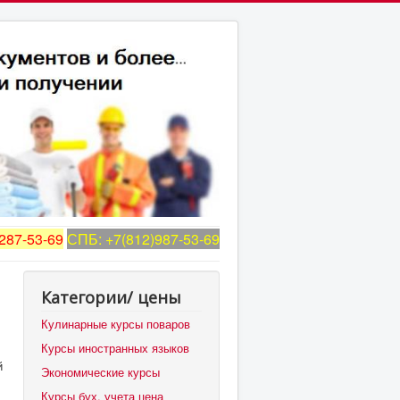
287-53-69
СПБ: +7(812)987-53-69
Категории/ цены
Кулинарные курсы поваров
Курсы иностранных языков
й
Экономические курсы
Курсы бух. учета цена