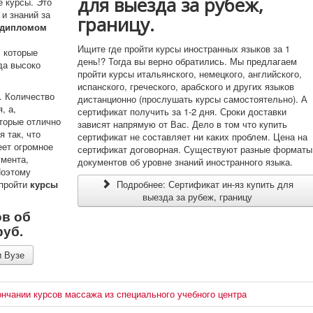
для выезда за рубеж,
 курсы. Это
и знаний за
границу.
 дипломом
Ищите где пройти курсы иностранных языков за 1
, которые
день!? Тогда вы верно обратились. Мы предлагаем
да высоко
пройти курсы итальянского, немецкого, английского,
испанского, греческого, арабского и других языков
. Количество
дистанционно (прослушать курсы самостоятельно). А
, а,
сертификат получить за 1-2 дня. Сроки доставки
торые отлично
зависят напрямую от Вас. Дело в том что купить
 так, что
сертификат не составляет ни каких проблем. Цена на
еет огромное
сертификат договорная. Существуют разные форматы
умента,
документов об уровне знаний иностранного языка.
Поэтому
Подробнее: Сертификат ин-яз купить для
 пройти
курсы
выезда за рубеж, границу
ов об
уб.
и Вузе
ончании курсов массажа из специального учебного центра